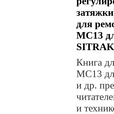
регулир
затяжки
для рем
МС13 д
SITRAK 
Книга дл
МС13 дл
и др. пр
читателе
и техник