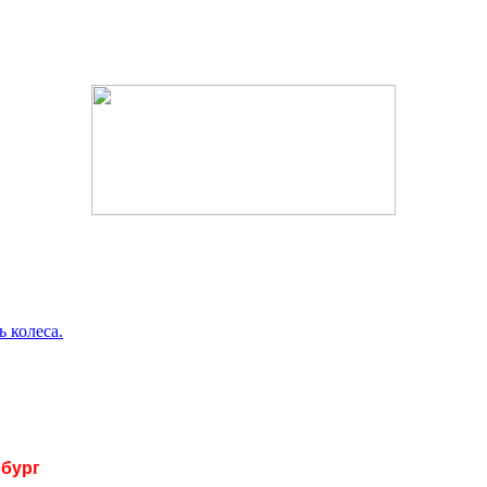
 колеса.
рбург