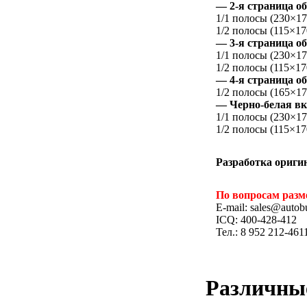
— 2-я страница о
1/1 полосы
(230×1
1/2 полосы
(115×17
— 3-я страница о
1/1 полосы
(230×1
1/2 полосы
(115×17
— 4-я страница о
1/2 полосы
(165×1
— Черно-белая вк
1/1 полосы
(230×1
1/2 полосы
(115×17
Разработка ориги
По вопросам раз
E-mail: sales@autob
ICQ: 400-428-412
Тел.: 8 952 212-461
Различны