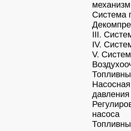
механизм
Система 
Декомпре
III. Сист
IV. Сист
V. Систем
Воздухоо
Топливны
Насосная
давления
Регулиро
насоса
Топливны