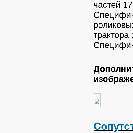
частей 17
Специфик
роликовы
трактора 
Специфик
Дополни
изображ
Сопутс