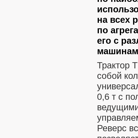
использ
на всех р
по агрег
его с ра
машинам
Трактор Т
собой ко
универса
0,6 т с п
ведущими
управляе
Реверс в