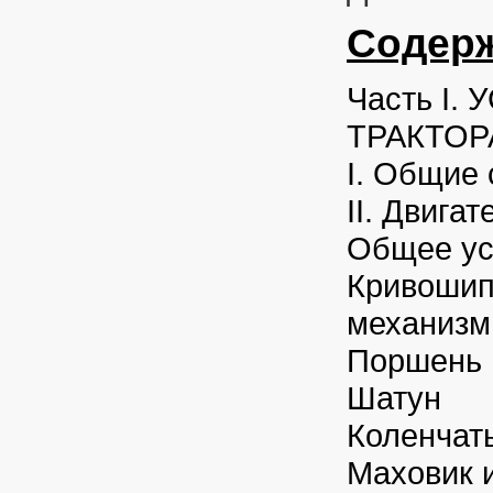
Содерж
Часть I.
ТРАКТОР
I. Общие
II. Двигат
Общее ус
Кривошип
механизм
Поршень
Шатун
Коленчат
Маховик 