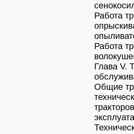
сенокоси
Работа тр
опрыскив
опыливат
Работа тр
волокуше
Глава V. 
обслужив
Общие тр
техничес
тракторов
эксплуат
Техничес