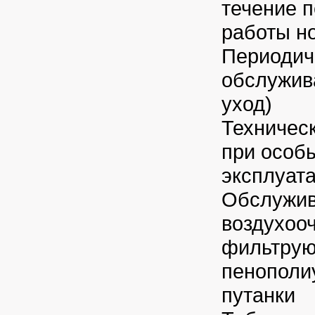
течение 
работы но
Периодич
обслужив
уход)
Техничес
при особ
эксплуат
Обслужи
воздухооч
фильтрую
пенополи
путанки