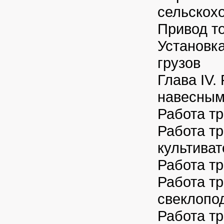
сельскох
Привод т
Установк
грузов
Глава IV.
навесны
Работа тр
Работа тр
культива
Работа тр
Работа тр
свеклопо
Работа тр