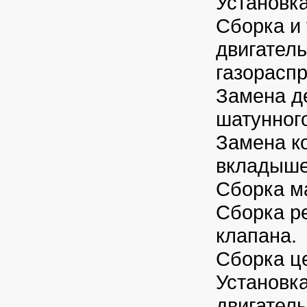
Установк
Сборка и 
двигател
газорасп
Замена д
шатунног
Замена к
вкладыш
Сборка м
Сборка р
клапана.
Сборка ц
Установк
двигатель