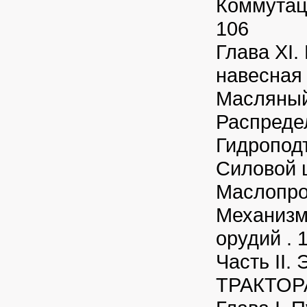
Коммутац
106
Глава XI.
навесная
Масляный
Распреде
Гидропод
Силовой ц
Маслопро
Механизм
орудий . 
Часть II
ТРАКТОР