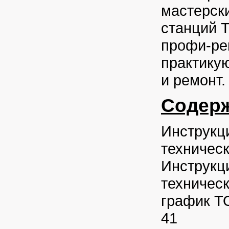
мастерск
станций 
профи-ре
практику
и ремонт.
Содерж
Инструкц
техничес
Инструкц
техничес
график Т
41