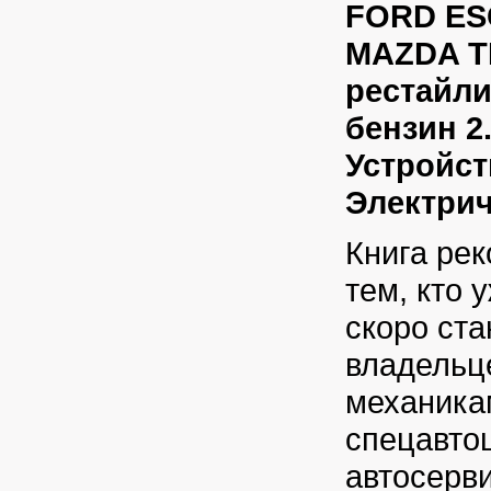
FORD ES
MAZDA TR
рестайли
бензин 2.
Устройст
Электрич
Книга ре
тем, кто 
скоро ст
владельц
механика
спецавто
автосерв