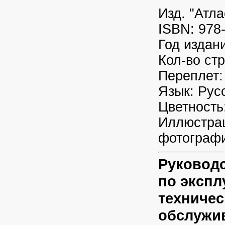
Изд. "Атл
ISBN: 978
Год издан
Кол-во ст
Переплет:
Язык: Рус
Цветность
Иллюстрац
фотографи
Руковод
по экспл
техниче
обслужи