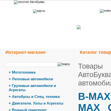
Интернет-магазин
Каталог това
Товары
+
Мототехника
АвтоБукв
+
Легковые автомобили
автомоби
+
Грузовые автомобили и
Агрегаты
B-MAX
+
Автобусы и Спец. техника
+
Двигатели. Узлы и Агрегаты
MAX
+
Водный транспорт