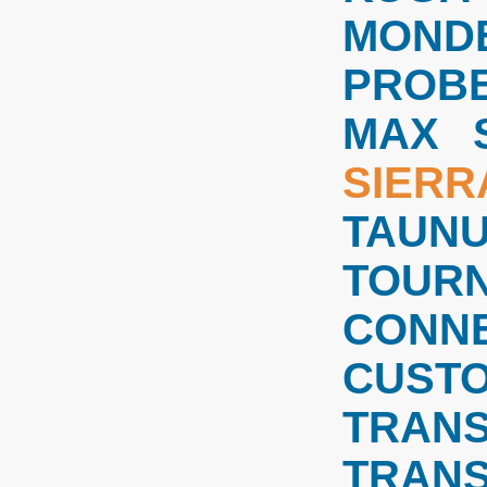
MOND
PROB
MAX
SIERR
TAUN
TOUR
CONN
CUST
TRANS
TRANS