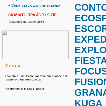
CONT
+
Сопутствующая литература
ECOS
СКАЧАТЬ ПРАЙС
XLS
ZIP
Товаров в магазине: 2978 .
ESCO
EXPED
EXPL
FIEST
Статьи
FOCUS 
Хранение шин. Сезонное хранение колес. Как
FUSIO
правильно хранить колеса.
Автомобильные коды России.
GRAN
KUGA