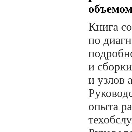
объемом 
Книга с
по диагн
подробно
и сборки
и узлов 
Руководс
опыта р
техобсл