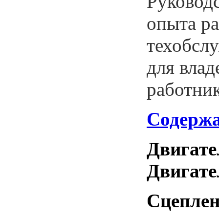
Руководс
опыта р
техобслу
для влад
работник
Содержа
Двигател
Двигател
Сцеплени