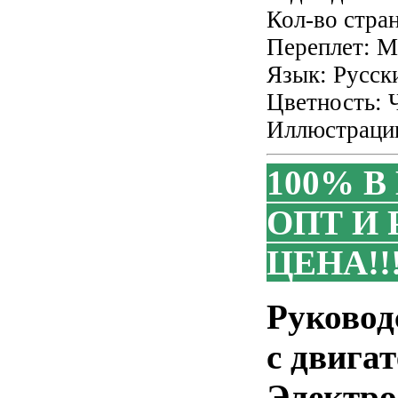
Кол-во стра
Переплет: М
Язык: Русск
Цветность: 
Иллюстрации
100% В
ОПТ И 
ЦЕНА!!
Руковод
с двига
Электро