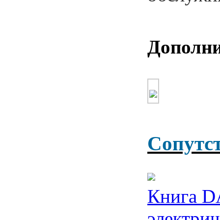
Дополни
Сопутс
Книга D
электрич