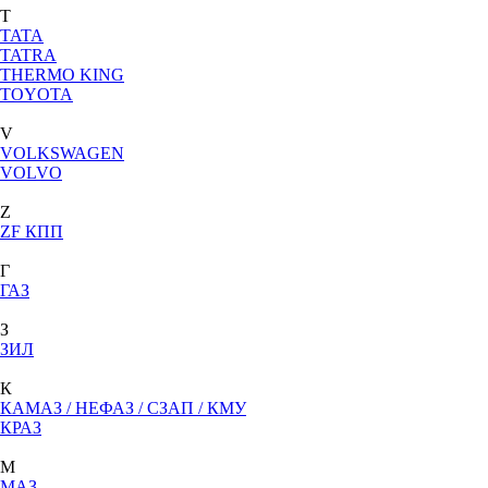
T
TATA
TATRA
THERMO KING
TOYOTA
V
VOLKSWAGEN
VOLVO
Z
ZF КПП
Г
ГАЗ
З
ЗИЛ
К
КАМАЗ / НЕФАЗ / СЗАП / КМУ
КРАЗ
М
МАЗ