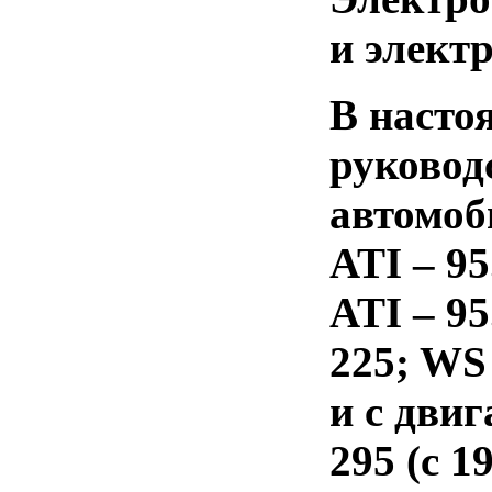
и электр
В насто
руковод
автомоб
ATI – 95
ATI – 9
225; WS
и с дви
295
(с
19