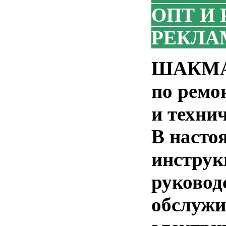
ОПТ И 
РЕКЛА
ШАКМАН
по ремо
и техни
В насто
инструк
руковод
обслужи