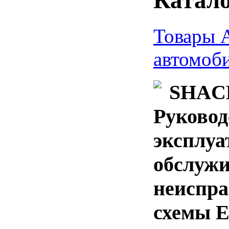
Товары 
автомоб
SHACM
Руковод
эксплуа
обслуж
неиспра
схемы E