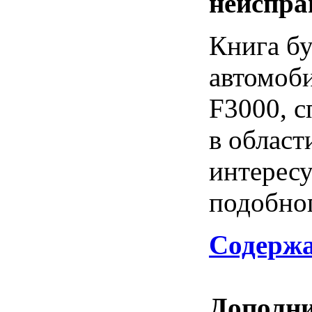
неиспр
Книга бу
автомоб
F3000, 
в област
интерес
подобног
Содержа
Дополни