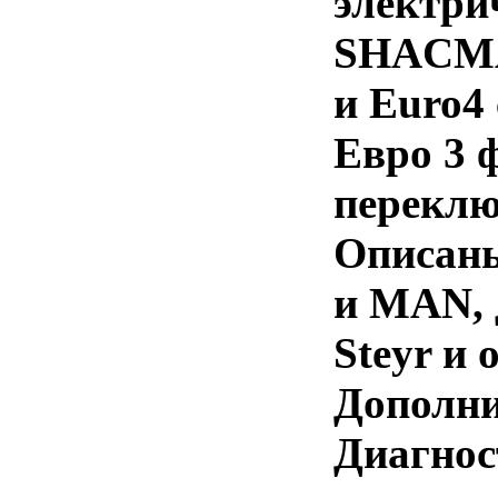
электри
SHACMAN
и Euro4
Евро 3 
переклю
Описаны
и MAN, 
Steyr и
Дополни
Диагнос