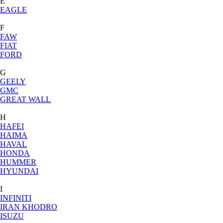
E
EAGLE
F
FAW
FIAT
FORD
G
GEELY
GMC
GREAT WALL
H
HAFEI
HAIMA
HAVAL
HONDA
HUMMER
HYUNDAI
I
INFINITI
IRAN KHODRO
ISUZU