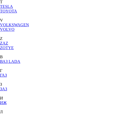
T
TESLA
TOYOTA
V
VOLKSWAGEN
VOLVO
Z
ZAZ
ZOTYE
В
ВАЗ LADA
Г
ГАЗ
З
ЗАЗ
И
ИЖ
Л