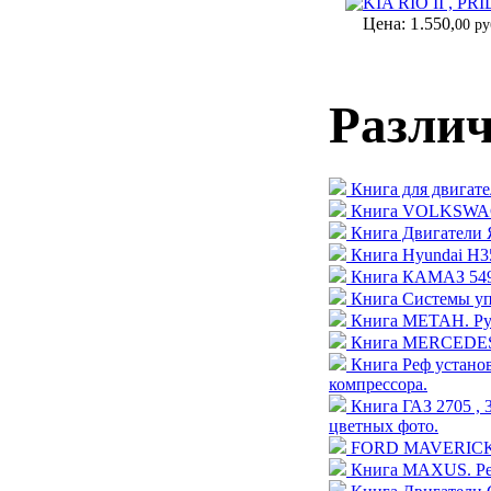
KIA RIO II , PRID
1
Цена:
.550,
00 ру
Разли
Книга для двигате
Книга VOLKSWAGE
Книга Двигатели 
Книга Hyundai H35
Книга КАМАЗ 5490
Книга Системы уп
Книга МЕТАН. Рук
Книга MERCEDES-
Книга Реф устан
компрессора.
Книга ГАЗ 2705 , 
цветных фото.
FORD MAVERICK / N
Книга MAXUS. Рем