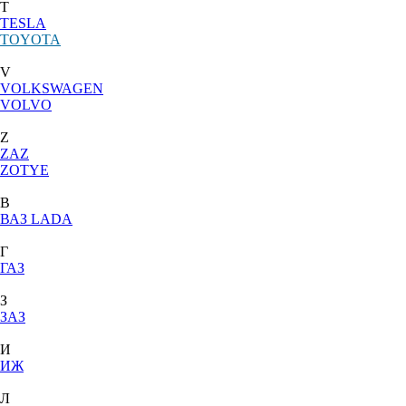
T
TESLA
TOYOTA
V
VOLKSWAGEN
VOLVO
Z
ZAZ
ZOTYE
В
ВАЗ LADA
Г
ГАЗ
З
ЗАЗ
И
ИЖ
Л