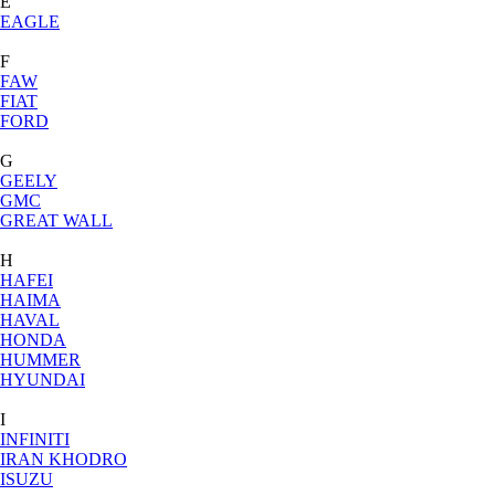
E
EAGLE
F
FAW
FIAT
FORD
G
GEELY
GMC
GREAT WALL
H
HAFEI
HAIMA
HAVAL
HONDA
HUMMER
HYUNDAI
I
INFINITI
IRAN KHODRO
ISUZU