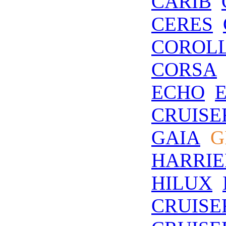
CARIB
CERES
COROL
CORSA
ECHO
CRUISE
GAIA
G
HARRIE
HILUX
CRUISE