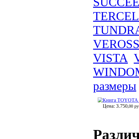
SUCCE
TERCEL
TUNDR
VEROS
VISTA
WINDO
размеры
Книга TOYOTA G
3
Цена:
.750,
00 ру
Разли