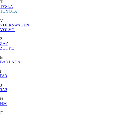
T
TESLA
TOYOTA
V
VOLKSWAGEN
VOLVO
Z
ZAZ
ZOTYE
В
ВАЗ LADA
Г
ГАЗ
З
ЗАЗ
И
ИЖ
Л