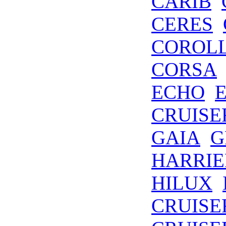
CARIB
CERES
COROL
CORSA
ECHO
CRUISE
GAIA
G
HARRIE
HILUX
CRUISE