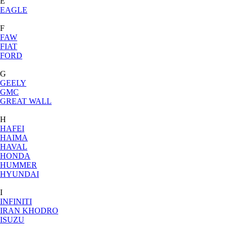
E
EAGLE
F
FAW
FIAT
FORD
G
GEELY
GMC
GREAT WALL
H
HAFEI
HAIMA
HAVAL
HONDA
HUMMER
HYUNDAI
I
INFINITI
IRAN KHODRO
ISUZU